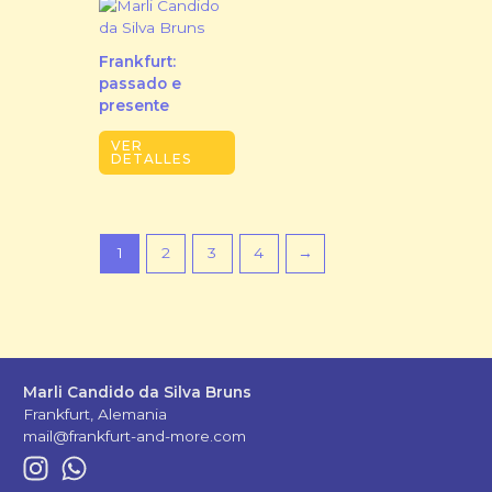
Frankfurt:
passado e
presente
VER
DETALLES
1
2
3
4
→
Marli Candido da Silva Bruns
Frankfurt, Alemania
mail@frankfurt-and-more.com