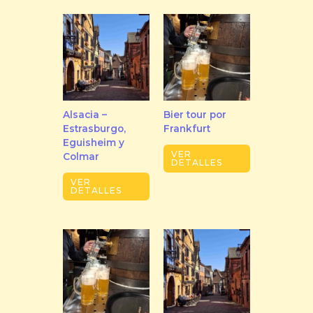
Alsacia –
Bier tour por
Estrasburgo,
Frankfurt
Eguisheim y
VER
Colmar
DETALLES
VER
DETALLES