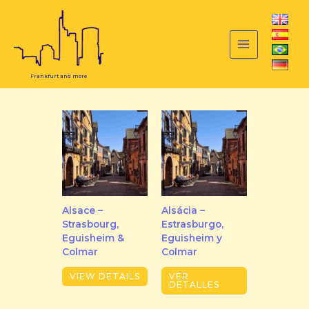
Ir
Inicio
/ Tour
al
Frankfurt and more
contenido
Alsace –
Alsácia –
Strasbourg,
Estrasburgo,
Eguisheim &
Eguisheim y
Colmar
Colmar
VIEW DETAILS
VER
DETALLES