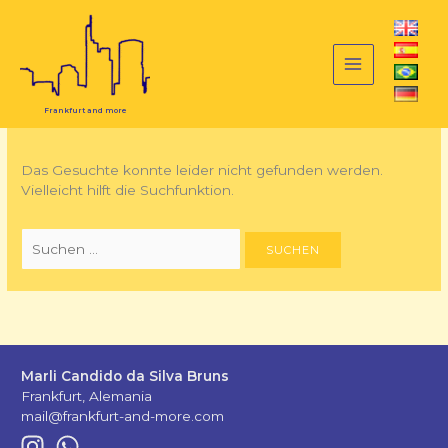
Zum
Suchen
Inhalt
nach:
springen
Debora Alvarado
Biran
Frankfurt and more
Das Gesuchte konnte leider nicht gefunden werden.
Vielleicht hilft die Suchfunktion.
Marli Candido da Silva Bruns
Frankfurt, Alemania
mail@frankfurt-and-more.com