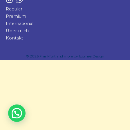
Regular
Premium
International
Über mich
Kontakt
© 2026 Frankfurt and more by
Ipomea Design